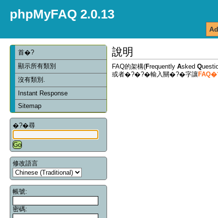
phpMyFAQ 2.0.13
Ad
說明
首�?
顯示所有類別
FAQ的架構(
F
requently
A
sked
Q
ues
或者�?�?�輸入關�?�字讓
FAQ
沒有類別.
Instant Response
Sitemap
�?�尋
修改語言
帳號:
密碼: