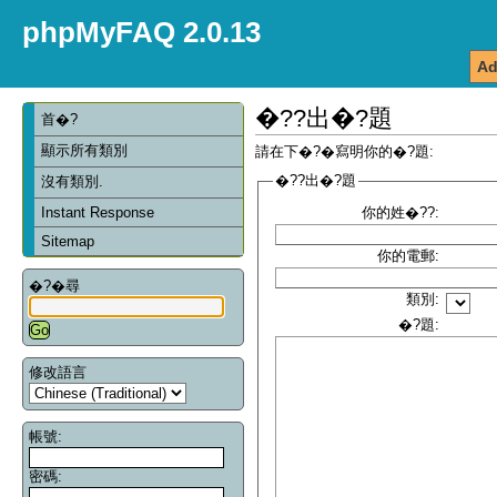
phpMyFAQ 2.0.13
Ad
�??出�?題
首�?
顯示所有類別
請在下�?�寫明你的�?題:
�??出�?題
沒有類別.
Instant Response
你的姓�??:
Sitemap
你的電郵:
�?�尋
類別:
�?題:
修改語言
帳號:
密碼: