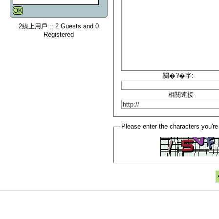
2線上用戶 :: 2 Guests and 0
Registered
關�?�字:
相關連接
Please enter the characters you're