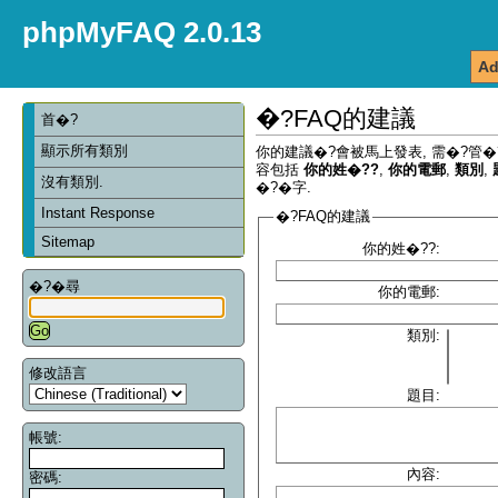
phpMyFAQ 2.0.13
Ad
�?FAQ的建議
首�?
顯示所有類別
你的建議�?會被馬上發表, 需�?管�
容包括
你的姓�??
,
你的電郵
,
類別
,
沒有類別.
�?�字.
Instant Response
�?FAQ的建議
Sitemap
你的姓�??:
�?�尋
你的電郵:
類別:
修改語言
題目:
帳號:
內容:
密碼: