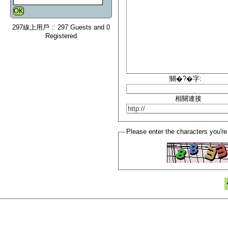
297線上用戶 :: 297 Guests and 0
Registered
關�?�字:
相關連接
Please enter the characters you're