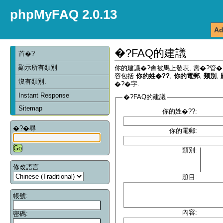
phpMyFAQ 2.0.13
Ad
�?FAQ的建議
首�?
顯示所有類別
你的建議�?會被馬上發表, 需�?管�
容包括
你的姓�??
,
你的電郵
,
類別
,
沒有類別.
�?�字.
Instant Response
�?FAQ的建議
Sitemap
你的姓�??:
�?�尋
你的電郵:
類別:
修改語言
題目:
帳號:
內容:
密碼: