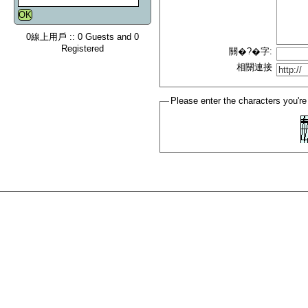
0線上用戶 :: 0 Guests and 0
Registered
關�?�字:
相關連接
Please enter the characters you're