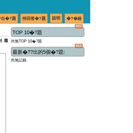
說明
?出�?題
待回答�?題
�?�絡
TOP 10�?題
別
,
題
尚無TOP 10�?題.
最新�??出的5個�?題:
尚無記錄.