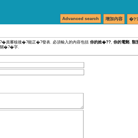
Advanced search
增加內容
�?
�?�員審核後�?能正�?發表. 必須輸入的內容包括
你的姓�??
,
你的電郵
,
類
關�?�字.