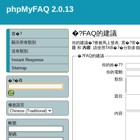
phpMyFAQ 2.0.13
�?FAQ的建議
首�?
顯示所有類別
你的建議�?會被馬上發表, 需�?管
目
和
內容
. 請使用TAB�?�分割多個
沒有類別.
�?FAQ的建議
Instant Response
你的姓�??:
Sitemap
你的電郵:
類別:
�?�尋
題目:
修改語言
內容:
帳號:
密碼: