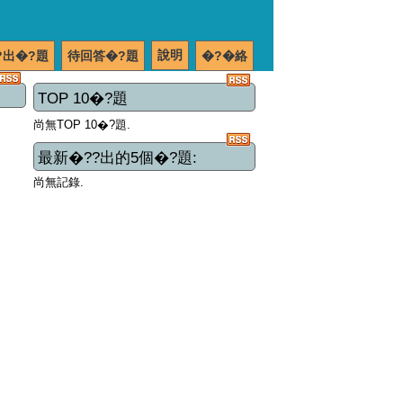
說明
?出�?題
待回答�?題
�?�絡
TOP 10�?題
尚無TOP 10�?題.
最新�??出的5個�?題:
尚無記錄.