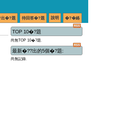
說明
?出�?題
待回答�?題
�?�絡
TOP 10�?題
尚無TOP 10�?題.
最新�??出的5個�?題:
尚無記錄.