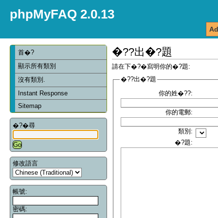
phpMyFAQ 2.0.13
Ad
�??出�?題
首�?
顯示所有類別
請在下�?�寫明你的�?題:
�??出�?題
沒有類別.
Instant Response
你的姓�??:
Sitemap
你的電郵:
�?�尋
類別:
�?題:
修改語言
帳號:
密碼: