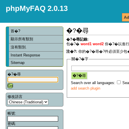
phpMyFAQ 2.0.13
Ad
�?�尋
首�?
顯示所有類別
�?�尋記錄:
包�?�
word1 word2
你�?�以進行
沒有類別.
注�?:
你的�?�尋�?件必須至少包�
Instant Response
關�?�字
Sitemap
�?�尋
Search over all languages:
Sear
add search plugin
修改語言
帳號:
密碼: