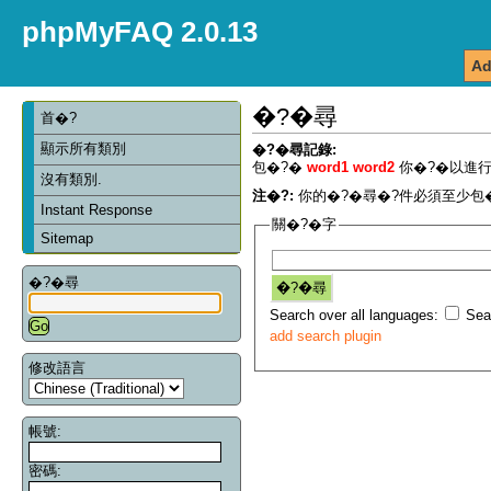
phpMyFAQ 2.0.13
Ad
�?�尋
首�?
顯示所有類別
�?�尋記錄:
包�?�
word1 word2
你�?�以進行
沒有類別.
注�?:
你的�?�尋�?件必須至少包�
Instant Response
關�?�字
Sitemap
�?�尋
Search over all languages:
Sear
add search plugin
修改語言
帳號:
密碼: