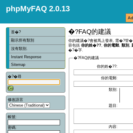
phpMyFAQ 2.0.13
Ad
�?FAQ的建議
首�?
顯示所有類別
你的建議�?會被馬上發表, 需�?管�
容包括
你的姓�??
,
你的電郵
,
類別
,
沒有類別.
�?�字.
Instant Response
�?FAQ的建議
Sitemap
你的姓�??:
�?�尋
你的電郵:
類別:
修改語言
題目:
帳號:
內容:
密碼: