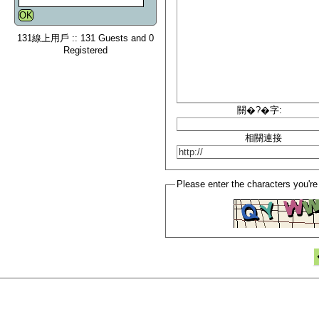
131線上用戶 :: 131 Guests and 0
Registered
關�?�字:
相關連接
Please enter the characters you're