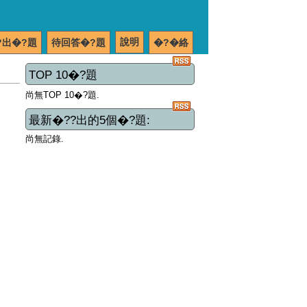
說明
?出�?題
待回答�?題
�?�絡
TOP 10�?題
尚無TOP 10�?題.
最新�??出的5個�?題:
尚無記錄.