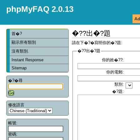
phpMyFAQ 2.0.13
Ad
�??出�?題
首�?
顯示所有類別
請在下�?�寫明你的�?題:
�??出�?題
沒有類別.
Instant Response
你的姓�??:
Sitemap
你的電郵:
�?�尋
類別:
�?題:
修改語言
帳號:
密碼: