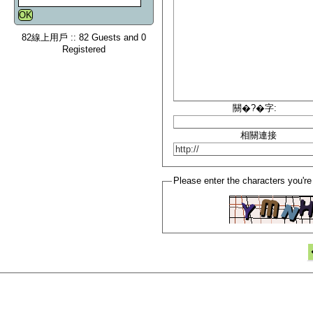
82線上用戶 :: 82 Guests and 0
Registered
關�?�字:
相關連接
Please enter the characters you're