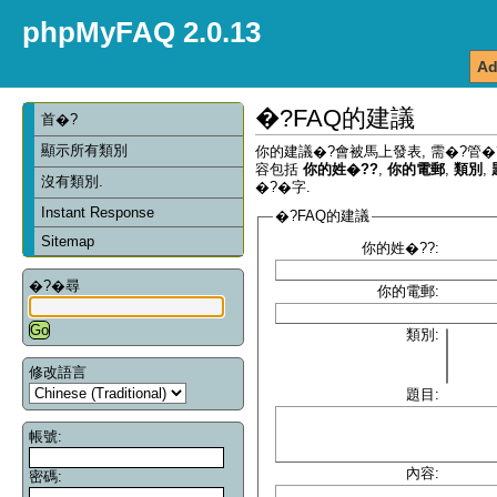
phpMyFAQ 2.0.13
Ad
�?FAQ的建議
首�?
顯示所有類別
你的建議�?會被馬上發表, 需�?管�
容包括
你的姓�??
,
你的電郵
,
類別
,
沒有類別.
�?�字.
Instant Response
�?FAQ的建議
Sitemap
你的姓�??:
�?�尋
你的電郵:
類別:
修改語言
題目:
帳號:
內容:
密碼: