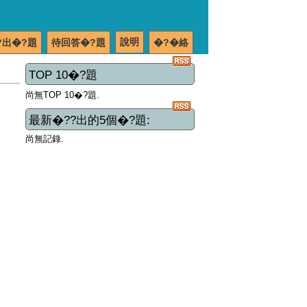
說明
?出�?題
待回答�?題
�?�絡
TOP 10�?題
尚無TOP 10�?題.
最新�??出的5個�?題:
尚無記錄.