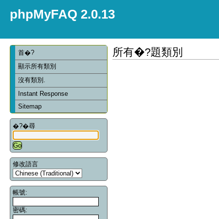
phpMyFAQ 2.0.13
所有�?題類別
首�?
顯示所有類別
沒有類別.
Instant Response
Sitemap
�?�尋
修改語言
帳號:
密碼: