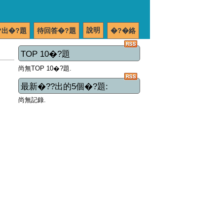
說明
?出�?題
待回答�?題
�?�絡
TOP 10�?題
尚無TOP 10�?題.
最新�??出的5個�?題:
尚無記錄.