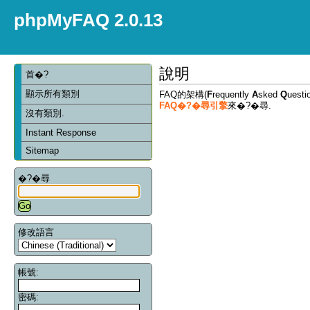
phpMyFAQ 2.0.13
說明
首�?
顯示所有類別
FAQ的架構(
F
requently
A
sked
Q
ues
FAQ�?�尋引擎
來�?�尋.
沒有類別.
Instant Response
Sitemap
�?�尋
修改語言
帳號:
密碼: