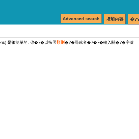
Advanced search
增加內容
�?
tions) 是很簡單的. 你�?�以按照
類別
�?�尋或者�?�?�輸入關�?�字讓