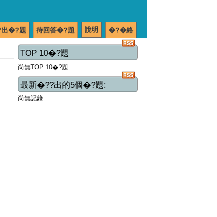
說明
?出�?題
待回答�?題
�?�絡
TOP 10�?題
尚無TOP 10�?題.
最新�??出的5個�?題:
尚無記錄.