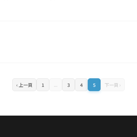
‹ 上一頁
1
...
3
4
5
下一頁 ›