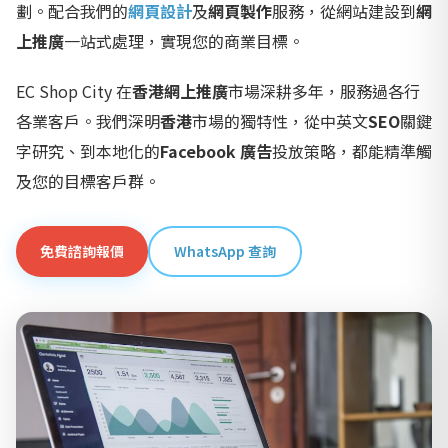
劃。配合我們的
網頁設計
及
網頁製作
服務，從網站建設到
網
上推廣
一站式處理，實現您的商業目標。
EC Shop City 在
香港網上推廣
市場深耕多年，服務過各行
各業客戶。我們深明
香港
市場的獨特性，從中英文
SEO
關鍵
字研究、到本地化的
Facebook 廣告
投放策略，都能精準觸
及您的目標客戶群。
免費諮詢報價
WhatsApp 查詢