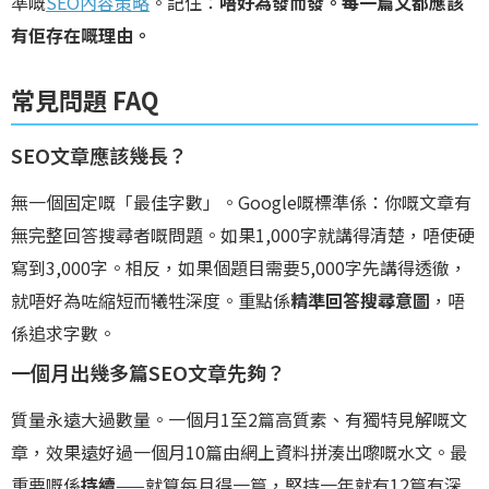
準嘅
SEO內容策略
。記住：
唔好為發而發。每一篇文都應該
有佢存在嘅理由。
常見問題 FAQ
SEO文章應該幾長？
無一個固定嘅「最佳字數」。Google嘅標準係：你嘅文章有
無完整回答搜尋者嘅問題。如果1,000字就講得清楚，唔使硬
寫到3,000字。相反，如果個題目需要5,000字先講得透徹，
就唔好為咗縮短而犧牲深度。重點係
精準回答搜尋意圖
，唔
係追求字數。
一個月出幾多篇SEO文章先夠？
質量永遠大過數量。一個月1至2篇高質素、有獨特見解嘅文
章，效果遠好過一個月10篇由網上資料拼湊出嚟嘅水文。最
重要嘅係
持續
——就算每月得一篇，堅持一年就有12篇有深