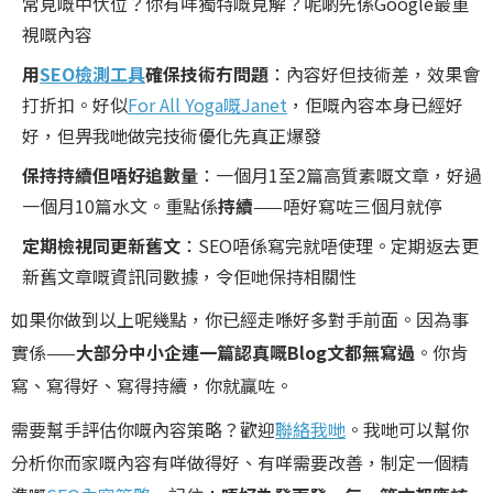
常見嘅中伏位？你有咩獨特嘅見解？呢啲先係Google最重
視嘅內容
用
SEO檢測工具
確保技術冇問題
：內容好但技術差，效果會
打折扣。好似
For All Yoga嘅Janet
，佢嘅內容本身已經好
好，但畀我哋做完技術優化先真正爆發
保持持續但唔好追數量
：一個月1至2篇高質素嘅文章，好過
一個月10篇水文。重點係
持續
——唔好寫咗三個月就停
定期檢視同更新舊文
：SEO唔係寫完就唔使理。定期返去更
新舊文章嘅資訊同數據，令佢哋保持相關性
如果你做到以上呢幾點，你已經走喺好多對手前面。因為事
實係——
大部分中小企連一篇認真嘅Blog文都無寫過
。你肯
寫、寫得好、寫得持續，你就贏咗。
需要幫手評估你嘅內容策略？歡迎
聯絡我哋
。我哋可以幫你
分析你而家嘅內容有咩做得好、有咩需要改善，制定一個精