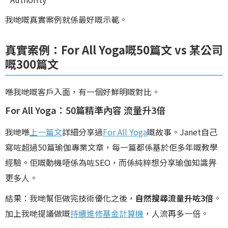
我哋嘅真實案例就係最好嘅示範。
真實案例：For All Yoga嘅50篇文 vs 某公司
嘅300篇文
喺我哋嘅客戶入面，有一個好鮮明嘅對比。
For All Yoga：50篇精準內容 流量升3倍
我哋喺
上一篇文
詳細分享過
For All Yoga
嘅故事。Janet自己
寫咗超過50篇瑜伽專業文章，每一篇都係基於佢多年嘅教學
經驗。佢嘅動機唔係為咗SEO，而係純粹想分享瑜伽知識畀
更多人。
結果：我哋幫佢做完技術優化之後，
自然搜尋流量升咗3倍
。
加上我哋提議做嘅
持續進修基金計算機
，人流再多一倍。