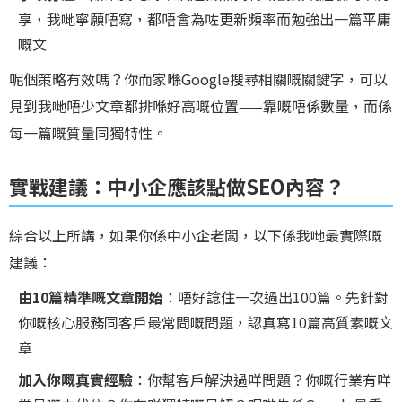
享，我哋寧願唔寫，都唔會為咗更新頻率而勉強出一篇平庸
嘅文
呢個策略有效嗎？你而家喺Google搜尋相關嘅關鍵字，可以
見到我哋唔少文章都排喺好高嘅位置——靠嘅唔係數量，而係
每一篇嘅質量同獨特性。
實戰建議：中小企應該點做SEO內容？
綜合以上所講，如果你係中小企老闆，以下係我哋最實際嘅
建議：
由10篇精準嘅文章開始
：唔好諗住一次過出100篇。先針對
你嘅核心服務同客戶最常問嘅問題，認真寫10篇高質素嘅文
章
加入你嘅真實經驗
：你幫客戶解決過咩問題？你嘅行業有咩