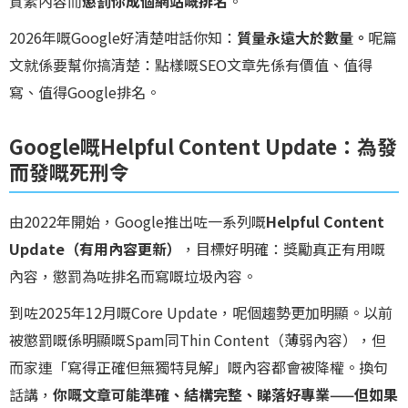
質素內容而
懲罰你成個網站嘅排名
。
2026年嘅Google好清楚咁話你知：
質量永遠大於數量。
呢篇
文就係要幫你搞清楚：點樣嘅SEO文章先係有價值、值得
寫、值得Google排名。
Google嘅Helpful Content Update：為發
而發嘅死刑令
由2022年開始，Google推出咗一系列嘅
Helpful Content
Update（有用內容更新）
，目標好明確：獎勵真正有用嘅
內容，懲罰為咗排名而寫嘅垃圾內容。
到咗2025年12月嘅Core Update，呢個趨勢更加明顯。以前
被懲罰嘅係明顯嘅Spam同Thin Content（薄弱內容），但
而家連「寫得正確但無獨特見解」嘅內容都會被降權。換句
話講，
你嘅文章可能準確、結構完整、睇落好專業——但如果