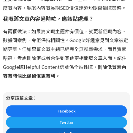
度嘅內容，呢啲內容嘅長期SEO價值遠超短期衝量嘅策略。
我嘅舊文章內容過時咗，應該點處理？
有兩個做法：如果篇文嘅主題仲有價值，就更新佢嘅內容、
數據同案例，令佢保持相關性。Google好鍾意見到文章被定
期更新。但如果篇文嘅主題已經完全無搜尋需求，而且質素
唔高，考慮刪除佢或者合併到其他更相關嘅文章入面。記住
Google嘅Helpful Content信號係全站性嘅，
刪除低質素內
容有時候比保留佢更有利
。
分享這篇文章：
Facebook
Twitter