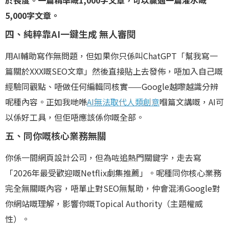
於長度。一篇精準嘅1,000字文章，可以贏過一篇灌水嘅
5,000字文章。
四、純粹靠AI一鍵生成 無人審閱
用AI輔助寫作無問題，但如果你只係叫ChatGPT「幫我寫一
篇關於XXX嘅SEO文章」然後直接貼上去發佈，唔加入自己嘅
經驗同觀點、唔做任何編輯同核實——Google越嚟越識分辨
呢種內容。正如我哋喺
AI無法取代人類創意
嗰篇文講嘅，AI可
以係好工具，但佢唔應該係你嘅全部。
五、同你嘅核心業務無關
你係一間網頁設計公司，但為咗追熱門關鍵字，走去寫
「2026年最受歡迎嘅Netflix劇集推薦」。呢種同你核心業務
完全無關嘅內容，唔單止對SEO無幫助，仲會混淆Google對
你網站嘅理解，影響你嘅Topical Authority（主題權威
性）。