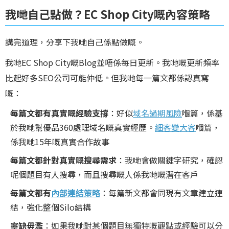
我哋自己點做？EC Shop City嘅內容策略
講完道理，分享下我哋自己係點做嘅。
我哋EC Shop City嘅Blog並唔係每日更新。我哋嘅更新頻率
比起好多SEO公司可能仲低。但我哋每一篇文都係認真寫
嘅：
每篇文都有真實嘅經驗支撐
：好似
域名過期風險
嗰篇，係基
於我哋幫優品360處理域名嘅真實經歷。
細客變大客
嗰篇，
係我哋15年嘅真實合作故事
每篇文都針對真實嘅搜尋需求
：我哋會做關鍵字研究，確認
呢個題目有人搜尋，而且搜尋嘅人係我哋嘅潛在客戶
每篇文都有
內部連結策略
：每篇新文都會同現有文章建立連
結，強化整個Silo結構
寧缺毋濫
：如果我哋對某個題目無獨特嘅觀點或經驗可以分