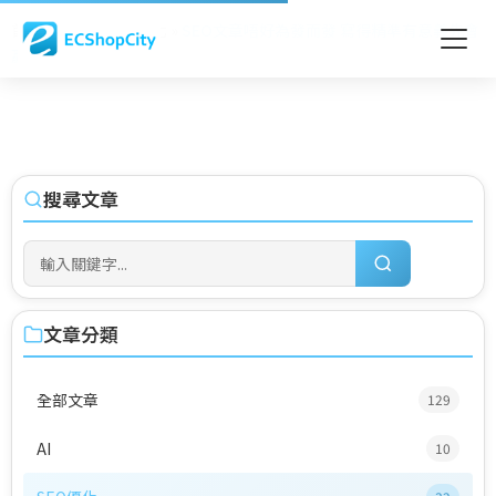
首頁
»
Blog
»
SEO優化
»
SEO文章唔好為發而發 寫得精準有意義先會
贏
搜尋文章
文章分類
全部文章
129
AI
10