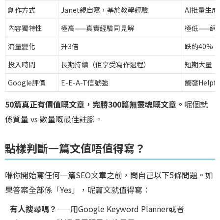
創作方式
Janet親自寫，基於教學經驗
AI批量生
內容獨特性
極高——真實經驗同見解
極低——網
流量變化
升3倍
跌約40%
投入時間
長期持續（佢享受寫作過程）
短期大量（
Google評價
E-E-A-T信號強
觸發Helpfu
50篇真正有價值嘅文章，完勝300篇無靈魂嘅文章。
呢個就
係質量 vs 數量嘅最佳註腳。
點樣判斷一篇文值唔值得寫？
喺你開始寫任何一篇SEO文章之前，問自己以下5條問題。如
果答案全部係「Yes」，呢篇文就值得寫：
有人搜尋嗎？
——用Google Keyword Planner或者