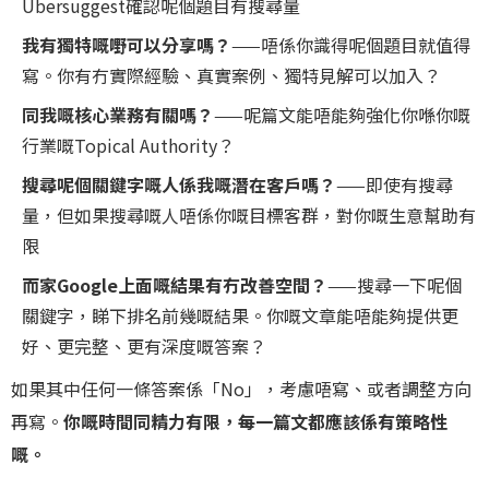
Ubersuggest確認呢個題目有搜尋量
我有獨特嘅嘢可以分享嗎？
——唔係你識得呢個題目就值得
寫。你有冇實際經驗、真實案例、獨特見解可以加入？
同我嘅核心業務有關嗎？
——呢篇文能唔能夠強化你喺你嘅
行業嘅Topical Authority？
搜尋呢個關鍵字嘅人係我嘅潛在客戶嗎？
——即使有搜尋
量，但如果搜尋嘅人唔係你嘅目標客群，對你嘅生意幫助有
限
而家Google上面嘅結果有冇改善空間？
——搜尋一下呢個
關鍵字，睇下排名前幾嘅結果。你嘅文章能唔能夠提供更
好、更完整、更有深度嘅答案？
如果其中任何一條答案係「No」，考慮唔寫、或者調整方向
再寫。
你嘅時間同精力有限，每一篇文都應該係有策略性
嘅。