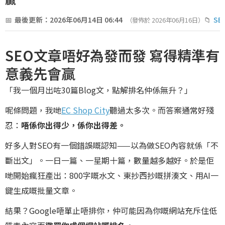
最後更新：2026年06月14日 06:44
SE
（發佈於 2026年06月16日）
SEO文章唔好為發而發 寫得精準有
意義先會贏
「我一個月出咗30篇Blog文，點解排名仲係無升？」
呢條問題，我哋
EC Shop City
聽過太多次。而答案通常好殘
忍：
唔係你出得少，係你出得差。
好多人對SEO有一個錯誤嘅認知——以為做SEO內容就係「不
斷出文」。一日一篇、一星期十篇，數量越多越好。於是佢
哋開始瘋狂產出：800字嘅水文、東抄西抄嘅拼湊文、用AI一
鍵生成嘅批量文章。
結果？Google唔單止唔排你，仲可能因為你嘅網站充斥住低