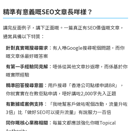
精準有意義嘅SEO文章長咩樣？
講完反面例子，講下正面嘅。一篇真正有SEO價值嘅文章，
通常具備以下特質：
針對真實嘅搜尋需求
：有人喺Google搜尋呢個問題，而你
嘅文章係最好嘅答案
有第一手經驗同見解
：唔係從其他文章抄返嚟，而係基於你
嘅實際經驗
精準回答搜尋意圖
：用戶搜尋「香港公司點樣申請BR」，
你就實實在在教佢點申請，唔好講咗2,000字先入正題
有數據或案例支持
：「我哋幫客戶做咗呢個改動，流量升咗
3倍」比「做好SEO可以提升流量」有說服力一百倍
同你嘅核心業務相關
：每篇文都應該強化你嘅Topical
Authority