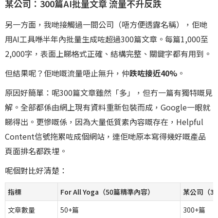
某公司：300篇AI批量文章 流量不升反跌
另一方面，我哋接觸過一間公司（唔方便透露名稱），佢哋
用AI工具喺半年內批量生成咗超過300篇文章。每篇1,000至
2,000字，表面上睇格式正確、結構完整、關鍵字都有用到。
但結果呢？佢哋嘅流量唔止無升，仲
跌咗接近40%
。
原因好簡單：呢300篇文章雖然「多」，但冇一篇有獨特嘅見
解。全部都係由網上現有資料重新包裝而成，Google一眼就
睇得出。更慘嘅係，因為大量低質素內容嘅存在，Helpful
Content信號拖累咗成個網站，連佢哋原本寫得幾好嘅產品
頁面排名都跌埋。
呢個對比好清楚：
指標
For All Yoga（50篇精準內容）
某公司（3
文章數量
50+篇
300+篇