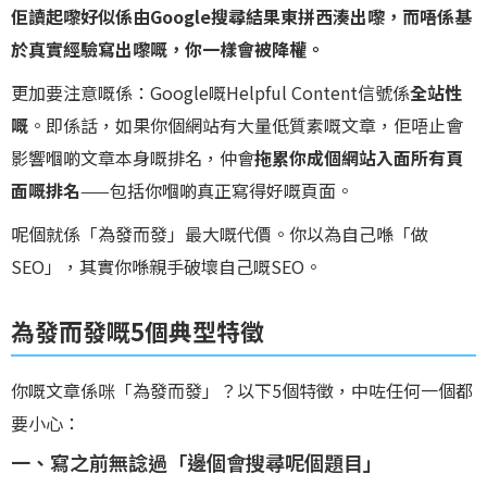
佢讀起嚟好似係由Google搜尋結果東拼西湊出嚟，而唔係基
於真實經驗寫出嚟嘅，你一樣會被降權。
更加要注意嘅係：Google嘅Helpful Content信號係
全站性
嘅
。即係話，如果你個網站有大量低質素嘅文章，佢唔止會
影響嗰啲文章本身嘅排名，仲會
拖累你成個網站入面所有頁
面嘅排名
——包括你嗰啲真正寫得好嘅頁面。
呢個就係「為發而發」最大嘅代價。你以為自己喺「做
SEO」，其實你喺親手破壞自己嘅SEO。
為發而發嘅5個典型特徵
你嘅文章係咪「為發而發」？以下5個特徵，中咗任何一個都
要小心：
一、寫之前無諗過「邊個會搜尋呢個題目」