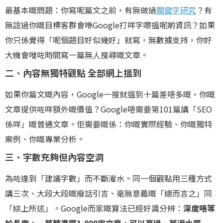
最基本嘅問題：你寫呢篇文之前，有無做過
關鍵字研究
？有
無諗過你嘅目標客群會喺Google打咩字嚟搵呢啲資訊？如果
你只係覺得「呢個題目好似幾好」就寫，無數據支持，你好
大機會嘥咗時間寫一篇無人搜尋嘅文章。
二、內容無獨特觀點 全部網上搵到
如果你篇文嘅內容，Google一搜就搵到十篇差唔多嘅，你嘅
文章提供咗咩額外嘅價值？Google唔需要第101篇講「SEO
係咩」嘅普通文章。佢需要嘅係：你嘅實際經驗、你嘅獨特
案例、你嘅專業分析。
三、字數充夠但內容空洞
為咗達到「建議字數」而不斷灌水。同一個觀點用三種方式
講三次、大段大段嘅廢話引言、毫無意義嘅「總而言之」同
「綜上所述」。Google而家嘅算法已經好識分辨：
深度唔等