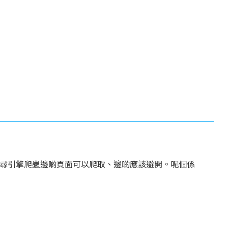
告訴搜尋引擎爬蟲邊啲頁面可以爬取、邊啲應該避開。呢個係