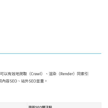
有效地爬取（Crawl）、渲染（Render）同索引
同內容SEO、站外SEO並重。
技術SEO關注點