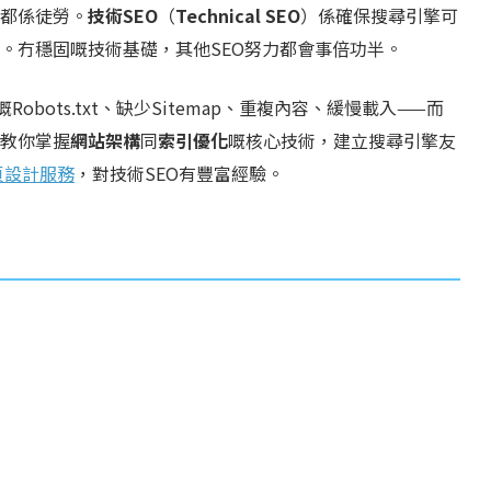
都係徒勞。
技術SEO
（
Technical SEO
）係確保搜尋引擎可
。冇穩固嘅技術基礎，其他SEO努力都會事倍功半。
ots.txt、缺少Sitemap、重複內容、緩慢載入——而
教你掌握
網站架構
同
索引優化
嘅核心技術，建立搜尋引擎友
頁設計服務
，對技術SEO有豐富經驗。