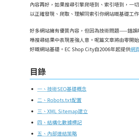
內容再好，如果搜尋引擎爬唔到、索引唔到，一切
以正確發現、爬取、理解同索引你網站嘅基礎工作
好多網站擁有優質內容，但因為技術問題——錯誤嘅Rob
喺搜尋結果中表現差強人意。呢篇文章將由零開始
好嘅網站基礎。EC Shop City自2006年起提供
網
目錄
一、技術SEO基礎概念
二、Robots.txt配置
三、XML Sitemap建立
四、結構化數據標記
五、內部連結策略