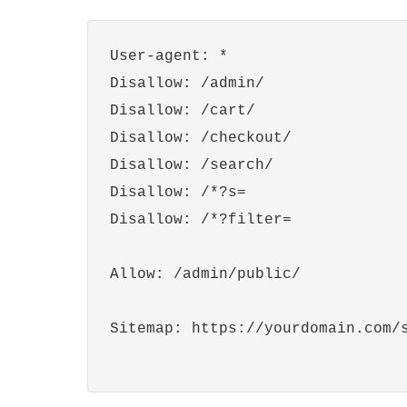
User-agent: *

Disallow: /admin/

Disallow: /cart/

Disallow: /checkout/

Disallow: /search/

Disallow: /*?s=

Disallow: /*?filter=

Allow: /admin/public/

Sitemap: https://yourdomain.com/s