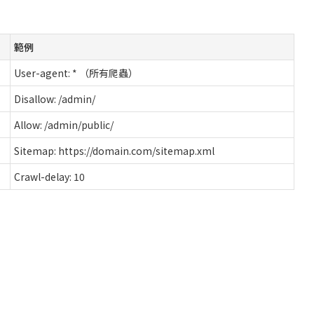
範例
User-agent: * （所有爬蟲）
Disallow: /admin/
Allow: /admin/public/
Sitemap: https://domain.com/sitemap.xml
Crawl-delay: 10